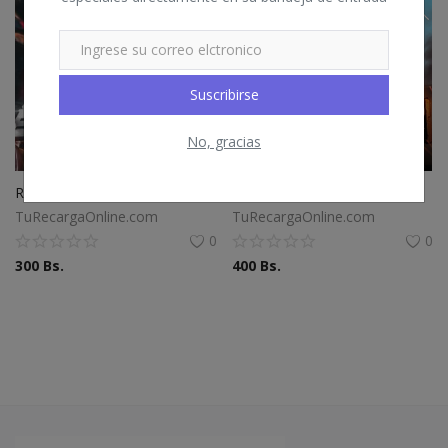
Suscribirse
No, gracias
Recarga BLOOD STRIKE
Recarga FREEFIRE Mobile
TuRecargaOnline.com
TuRecargaOnline.com
0
0
300
Bs.
400
Bs.